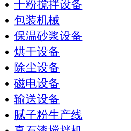
干粉搅拌设备
包装机械
保温砂浆设备
烘干设备
除尘设备
磁电设备
输送设备
腻子粉生产线
真石漆搅拌机