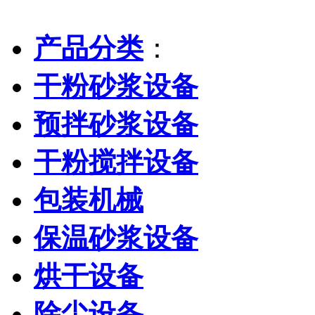
产品分类
：
干粉砂浆设备
预拌砂浆设备
干粉搅拌设备
包装机械
保温砂浆设备
烘干设备
除尘设备