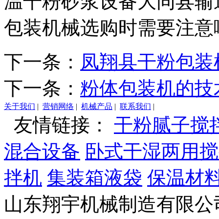
温干粉砂浆设备大同县输
包装机械选购时需要注意
下一条：
凤翔县干粉包装
下一条：
粉体包装机的技
关于我们
|
营销网络
|
机械产品
|
联系我们
|
友情链接：
干粉腻子搅
混合设备
卧式干湿两用搅
拌机
集装箱液袋
保温材
山东翔宇机械制造有限公司