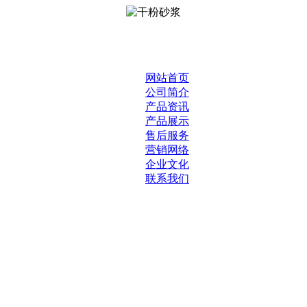
网站首页
公司简介
产品资讯
产品展示
售后服务
营销网络
企业文化
联系我们