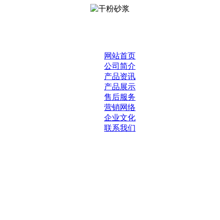
网站首页
公司简介
产品资讯
产品展示
售后服务
营销网络
企业文化
联系我们