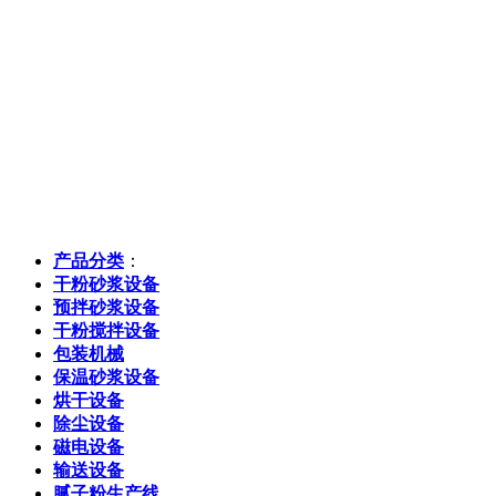
产品分类
：
干粉砂浆设备
预拌砂浆设备
干粉搅拌设备
包装机械
保温砂浆设备
烘干设备
除尘设备
磁电设备
输送设备
腻子粉生产线