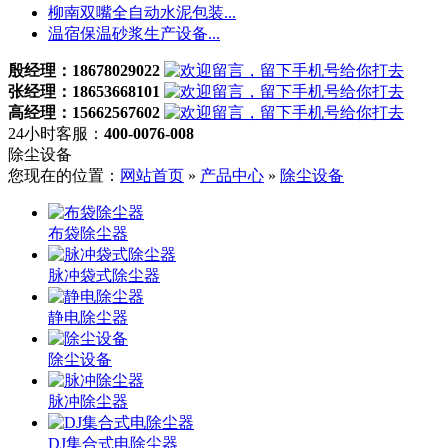
柳南双嘴全自动水泥包装...
温宿保温砂浆生产设备...
殷经理：18678029022
张经理：18653668101
高经理：15662567602
24小时客服：
400-0076-008
除尘设备
您现在的位置：
网站首页
»
产品中心
»
除尘设备
布袋除尘器
脉冲袋式除尘器
静电除尘器
除尘设备
脉冲除尘器
DJ集合式电除尘器