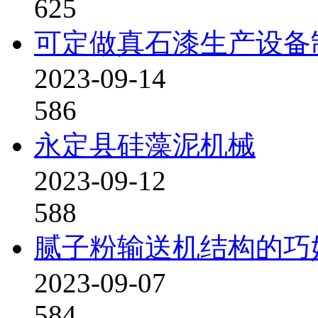
625
可定做真石漆生产设备
2023-09-14
586
永定县硅藻泥机械
2023-09-12
588
腻子粉输送机结构的巧
2023-09-07
584