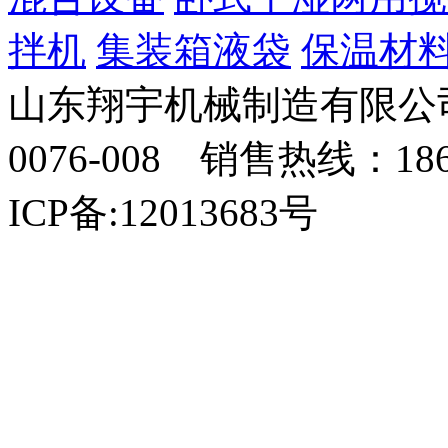
拌机
集装箱液袋
保温材
山东翔宇机械制造有限公司
0076-008 销售热线：18
ICP备:12013683号