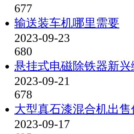
677
输送装车机哪里需要
2023-09-23
680
悬挂式电磁除铁器新兴
2023-09-21
678
大型真石漆混合机出售
2023-09-17