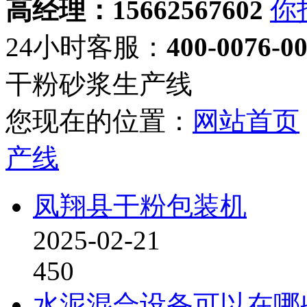
高经理：15662567602
24小时客服：
400-0076-0
干粉砂浆生产线
您现在的位置：
网站首页
产线
凤翔县干粉包装机
2025-02-21
450
水泥混合设备可以在哪