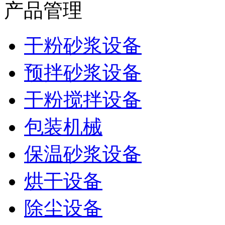
产品管理
干粉砂浆设备
预拌砂浆设备
干粉搅拌设备
包装机械
保温砂浆设备
烘干设备
除尘设备