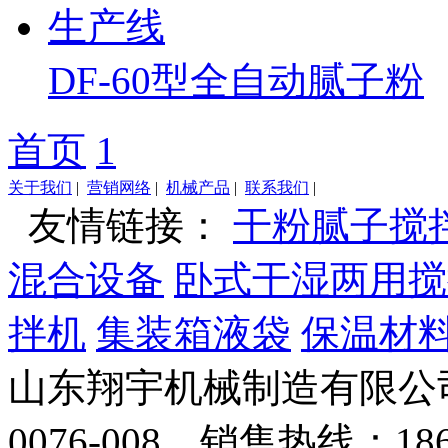
DF-60型全自动腻子粉
首页
1
关于我们
|
营销网络
|
机械产品
|
联系我们
|
友情链接：
干粉腻子搅
混合设备
卧式干湿两用搅
拌机
集装箱液袋
保温材
山东翔宇机械制造有限公司
0076-008 销售热线：18