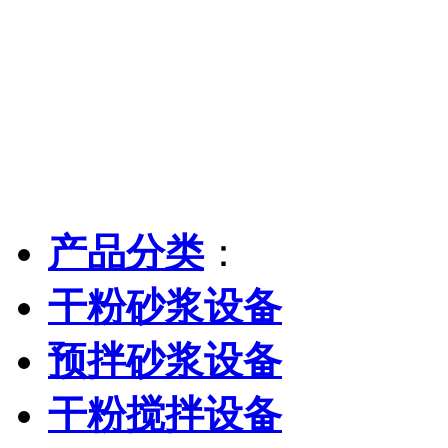
产品分类
：
干粉砂浆设备
预拌砂浆设备
干粉搅拌设备