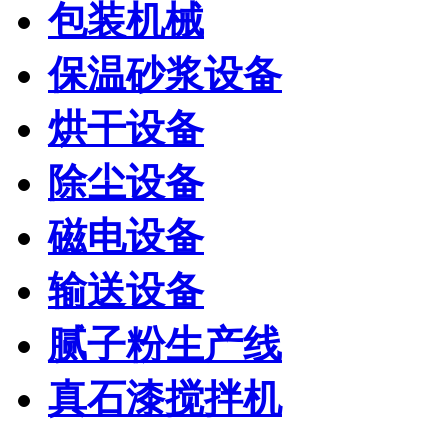
包装机械
保温砂浆设备
烘干设备
除尘设备
磁电设备
输送设备
腻子粉生产线
真石漆搅拌机